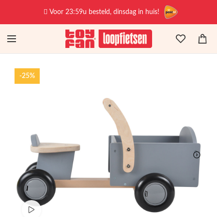
Voor 23:59u besteld, dinsdag in huis!
-25%
Bekijk productvideo