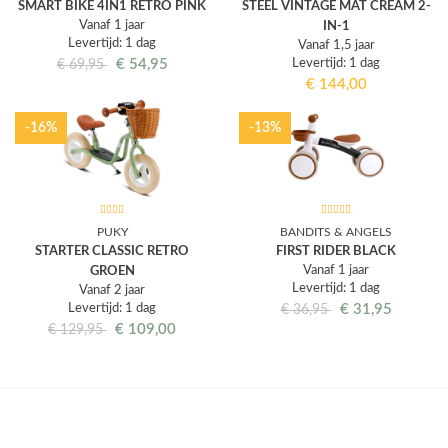
SMART BIKE 4IN1 RETRO PINK
STEEL VINTAGE MAT CREAM 2-
Vanaf 1 jaar
IN-1
Levertijd: 1 dag
Vanaf 1,5 jaar
€
54,95
Levertijd: 1 dag
€
69,95
€
144,00
-16%
-13%
PUKY
BANDITS & ANGELS
STARTER CLASSIC RETRO
FIRST RIDER BLACK
Vanaf 1 jaar
GROEN
Levertijd: 1 dag
Vanaf 2 jaar
Levertijd: 1 dag
€
31,95
€
36,95
€
109,00
€
129,95