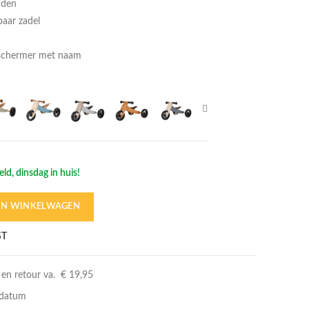
nden
baar zadel
eschermer met naam
ld, dinsdag in huis!
IN WINKELWAGEN
Evi is 1,5 jaar en 80 cm lang
ST
 en retour va. € 19,95
rdatum