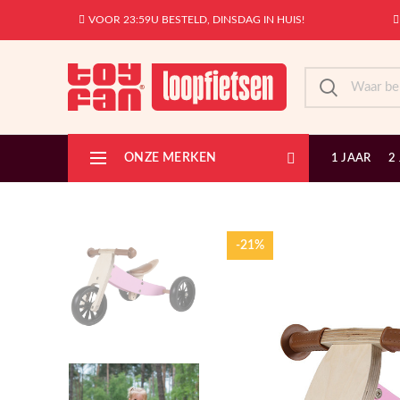
VOOR 23:59U BESTELD, DINSDAG IN HUIS!
ONZE MERKEN
1 JAAR
2
-21%