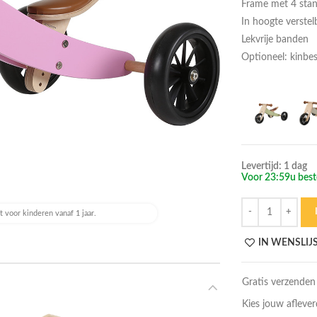
Frame met 4 sta
In hoogte verstel
Lekvrije banden
Optioneel: kinb
Levertijd: 1 dag
Voor 23:59u beste
Hoeveelheid
 voor kinderen vanaf 1 jaar.
IN WENSLIJ
Gratis verzenden
Kies jouw afleve