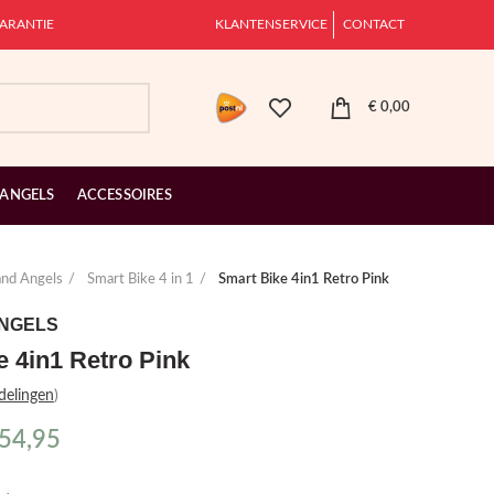
ARANTIE
KLANTENSERVICE
CONTACT
€
0,00
 ANGELS
ACCESSOIRES
and Angels
Smart Bike 4 in 1
Smart Bike 4in1 Retro Pink
ANGELS
e 4in1 Retro Pink
delingen
)
54,95