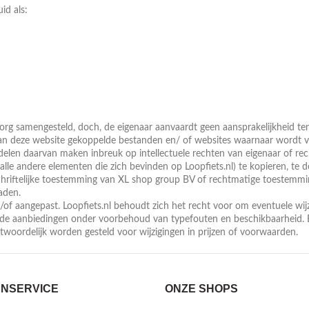
id als:
zorg samengesteld, doch, de eigenaar aanvaardt geen aansprakelijkheid te
 aan deze website gekoppelde bestanden en/ of websites waarnaar wordt 
f delen daarvan maken inbreuk op intellectuele rechten van eigenaar of 
alle andere elementen die zich bevinden op Loopfiets.nl) te kopieren, te
chriftelijke toestemming van XL shop group BV of rechtmatige toestemm
aden.
of aangepast. Loopfiets.nl behoudt zich het recht voor om eventuele wij
eerde aanbiedingen onder voorbehoud van typefouten en beschikbaarheid.
twoordelijk worden gesteld voor wijzigingen in prijzen of voorwaarden.
NSERVICE
ONZE SHOPS