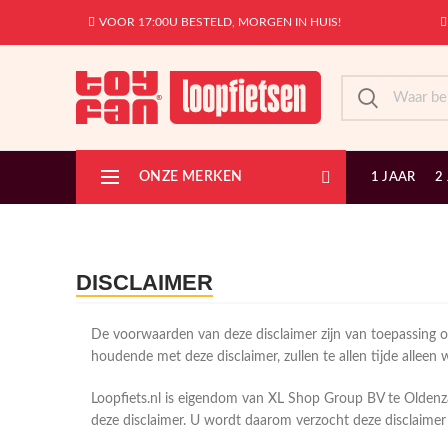
VOOR 17:00U BESTELD, MORGEN IN HUIS!
ONZE MERKEN
1 JAAR
2
DISCLAIMER
De voorwaarden van deze disclaimer zijn van toepassing op 
houdende met deze disclaimer, zullen te allen tijde allee
Loopfiets.nl is eigendom van XL Shop Group BV te Oldenza
deze disclaimer. U wordt daarom verzocht deze disclaimer 