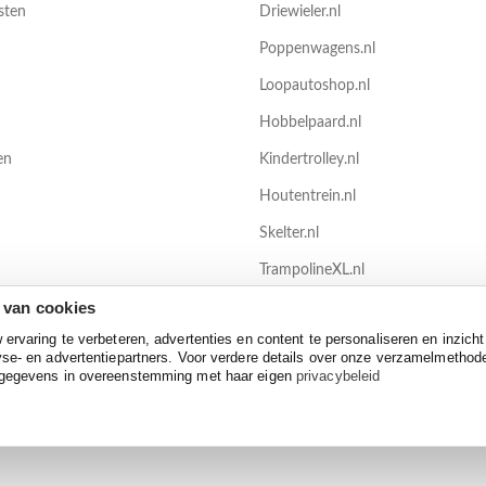
sten
Driewieler.nl
Poppenwagens.nl
Loopautoshop.nl
Hobbelpaard.nl
en
Kindertrolley.nl
Houtentrein.nl
Skelter.nl
TrampolineXL.nl
 van cookies
Zwembadenshop.nl
rvaring te verbeteren, advertenties en content te personaliseren en inzicht
se- en advertentiepartners. Voor verdere details over onze verzamelmethod
 gegevens in overeenstemming met haar eigen
privacybeleid
Privacy policy
-
Disclaimer