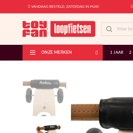
VANDAAG BESTELD, ZATERDAG IN HUIS!
ONZE MERKEN
1 JAAR
2