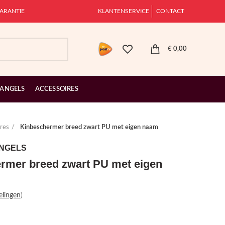
ARANTIE
KLANTENSERVICE
CONTACT
€
0,00
 ANGELS
ACCESSOIRES
res
Kinbeschermer breed zwart PU met eigen naam
ANGELS
rmer breed zwart PU met eigen
elingen
)