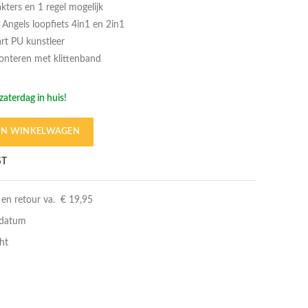
ters en 1 regel mogelijk
Angels loopfiets 4in1 en 2in1
rt PU kunstleer
onteren met klittenband
zaterdag in huis!
IN WINKELWAGEN
ST
 en retour va. € 19,95
Voor 4in1 en 2in1 loopfiets
rdatum
ht