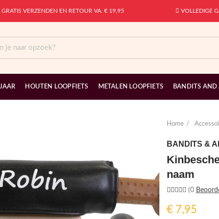
GRATIS VERZENDEN EN RETOUR VA. € 19,95
VOLLEDIGE G
 JAAR
HOUTEN LOOPFIETS
METALEN LOOPFIETS
BANDITS AND
Home
Accessoi
BANDITS & 
Kinbesche
naam
(0
Beoord
€
7,95