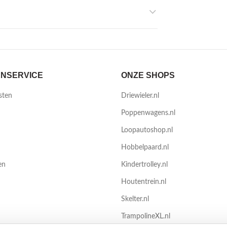
NSERVICE
ONZE SHOPS
sten
Driewieler.nl
Poppenwagens.nl
Loopautoshop.nl
Hobbelpaard.nl
en
Kindertrolley.nl
Houtentrein.nl
Skelter.nl
TrampolineXL.nl