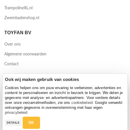
TrampolineXL.nl
Zwembadenshop.nl
TOYFAN BV
Over ons
Algemene voorwaarden
Contact
Waterwinweg 9
Ook wij maken gebruik van cookies
7572 PD Oldenzaal
Cookies helpen ons om jouw ervaring te verbeteren, advertenties en
content te personaliseren en inzicht in bezoek te krijgen. We delen je
gegevens met analyse- en advertentiepartners. Voor verdere details
over onze verzamelmethoden, zie ons
cookiebeleid
. Google verwerkt
ontvangen gegevens in overeenstemming met haar eigen
Bandits & Angels Stuurkratje houten loopfiets
2026 Toyfan BV
privacybeleid
Bandits & Angels Stuurkratje houten loopfiets
Hoeveelheid
Privacy policy
-
Disclaimer
€
17,95
OK
DETAILS
€
17,95