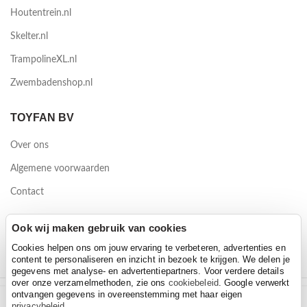
Houtentrein.nl
Skelter.nl
TrampolineXL.nl
Zwembadenshop.nl
TOYFAN BV
Over ons
Algemene voorwaarden
Contact
Waterwinweg 9
Ook wij maken gebruik van cookies
7572 PD Oldenzaal
Cookies helpen ons om jouw ervaring te verbeteren, advertenties en
content te personaliseren en inzicht in bezoek te krijgen. We delen je
gegevens met analyse- en advertentiepartners. Voor verdere details
over onze verzamelmethoden, zie ons
cookiebeleid
. Google verwerkt
ontvangen gegevens in overeenstemming met haar eigen
Bandits & Angels Kinbeschermer Escape met eigen naam bruin
2026 Toyfan BV
privacybeleid