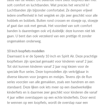
basis van de wielen. Dit bekende merk biedt loopfiets aan met
soft comfort en luchtbanden. Wat precies het verschil is?
Luchtbanden zijn bijzonder comfortabel. Ze dempen vrijwel
iedere oneffenheid in het wegdek en zijn zeer geschikt voor alle
hobbels en bobbels. Buiten rond crossen en stoepje op, stoepje
af gaat dan ook met gemak. Het voordeel van soft comfort
banden is daarentegen ook vrij duidelijk: deze kunnen niet lek
gaan. U bent dan ook verzekerd van een prettige rit zonder
ongemakken onderweg.
10 inch loopfiets modellen
Daarnaast is er de Speedy 10 inch en Spirit Air. Deze prachtige
loopfietsen zijn speciaal gemaakt voor kinderen vanaf 2 jaar.
Tot slot kunnen kinderen vanaf 2 jaar nog kiezen voor de
speciale Run series. Deze topmodellen zijn verkrijgbaar in
diverse kleuren voor jongens en meisjes. Tevens zijn de Run
series voorzien van alle gemakken, zoals een handrem en een
standaard. Deze lijken ook iets meer op een daadwerkelijke
kinderfiets en is daarmee zeer geschikt voor kinderen die vanaf
4 jaar willen overstappen op een echte kinderfiets. Door eerst
te wennen op een loopfiets, wordt de overstap naar een