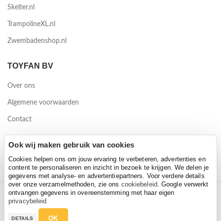
Skelter.nl
TrampolineXL.nl
Zwembadenshop.nl
TOYFAN BV
Over ons
Algemene voorwaarden
Contact
Waterwinweg 9
Ook wij maken gebruik van cookies
7572 PD Oldenzaal
Cookies helpen ons om jouw ervaring te verbeteren, advertenties en
content te personaliseren en inzicht in bezoek te krijgen. We delen je
gegevens met analyse- en advertentiepartners. Voor verdere details
over onze verzamelmethoden, zie ons
cookiebeleid
. Google verwerkt
ontvangen gegevens in overeenstemming met haar eigen
2026 Toyfan BV
privacybeleid
Privacy policy
-
Disclaimer
OK
DETAILS