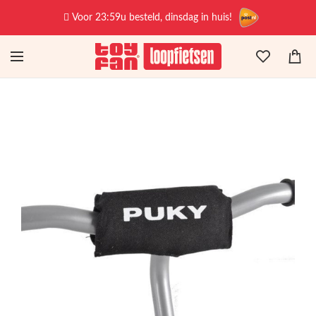
Voor 23:59u besteld, dinsdag in huis!