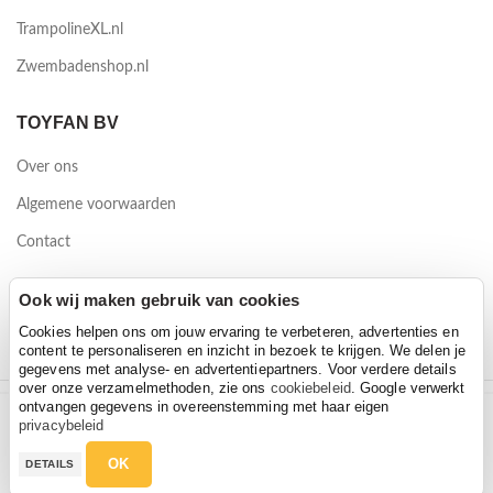
TrampolineXL.nl
Zwembadenshop.nl
TOYFAN BV
Over ons
Algemene voorwaarden
Contact
Waterwinweg 9
Ook wij maken gebruik van cookies
7572 PD Oldenzaal
Cookies helpen ons om jouw ervaring te verbeteren, advertenties en
content te personaliseren en inzicht in bezoek te krijgen. We delen je
gegevens met analyse- en advertentiepartners. Voor verdere details
over onze verzamelmethoden, zie ons
cookiebeleid
. Google verwerkt
ontvangen gegevens in overeenstemming met haar eigen
Puky Kinbeschermer zwart
2026 Toyfan BV
privacybeleid
Puky Kinbeschermer zwart
Hoeveelheid
Privacy policy
-
Disclaimer
€
8,95
OK
DETAILS
€
8,95