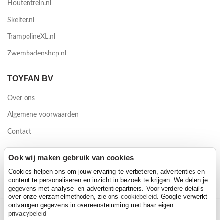
Houtentrein.nl
Skelter.nl
TrampolineXL.nl
Zwembadenshop.nl
TOYFAN BV
Over ons
Algemene voorwaarden
Contact
Waterwinweg 9
Ook wij maken gebruik van cookies
7572 PD Oldenzaal
Cookies helpen ons om jouw ervaring te verbeteren, advertenties en
content te personaliseren en inzicht in bezoek te krijgen. We delen je
gegevens met analyse- en advertentiepartners. Voor verdere details
over onze verzamelmethoden, zie ons
cookiebeleid
. Google verwerkt
ontvangen gegevens in overeenstemming met haar eigen
Puky Pukylino bundel pastel groen
2026 Toyfan BV
privacybeleid
Puky Pukylino bundel pastel groen