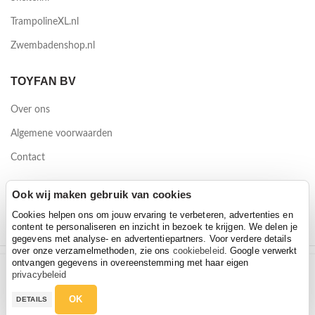
TrampolineXL.nl
Zwembadenshop.nl
TOYFAN BV
Over ons
Algemene voorwaarden
Contact
Waterwinweg 9
Ook wij maken gebruik van cookies
7572 PD Oldenzaal
Cookies helpen ons om jouw ervaring te verbeteren, advertenties en
content te personaliseren en inzicht in bezoek te krijgen. We delen je
gegevens met analyse- en advertentiepartners. Voor verdere details
over onze verzamelmethoden, zie ons
cookiebeleid
. Google verwerkt
ontvangen gegevens in overeenstemming met haar eigen
Trybike Steel all black 2-in-1
2026 Toyfan BV
privacybeleid
Trybike Steel all black 2-in-1
Hoeveelheid
Privacy policy
-
Disclaimer
€
144,00
OK
DETAILS
€
144,00