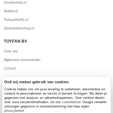
Houtentrein.nl
Skelter.nl
TrampolineXL.nl
Zwembadenshop.nl
TOYFAN BV
Over ons
Algemene voorwaarden
Contact
Waterwinweg 9
Ook wij maken gebruik van cookies
7572 PD Oldenzaal
Cookies helpen ons om jouw ervaring te verbeteren, advertenties en
content te personaliseren en inzicht in bezoek te krijgen. We delen je
gegevens met analyse- en advertentiepartners. Voor verdere details
over onze verzamelmethoden, zie ons
cookiebeleid
. Google verwerkt
ontvangen gegevens in overeenstemming met haar eigen
Trybike Steel Vintage mat roze
2026 Toyfan BV
privacybeleid
Trybike Steel Vintage mat roze