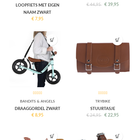
€
39,95
€
44,95
LOOPFIETS MET EIGEN
NAAM ZWART
€
7,95
BANDITS & ANGELS
TRYBIKE
DRAAGGORDEL ZWART
STUURTASJE
€
8,95
€
22,95
€
24,95