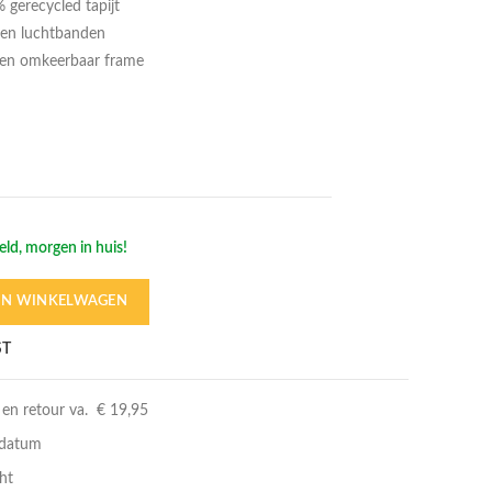
gerecycled tapijt
l en luchtbanden
r en omkeerbaar frame
ld, morgen in huis!
IN WINKELWAGEN
3 verschillende standen
ST
 en retour va. € 19,95
rdatum
ht