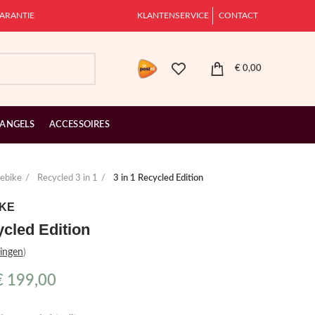
ARANTIE
KLANTENSERVICE
CONTACT
€
0,00
 ANGELS
ACCESSOIRES
ebike
Recycled 3 in 1
3 in 1 Recycled Edition
KE
ycled Edition
ingen
)
€
199,00