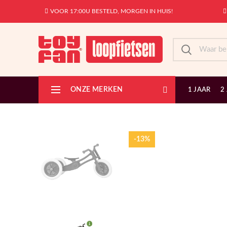
VOOR 17:00U BESTELD, MORGEN IN HUIS!
ONZE MERKEN
1 JAAR
2
-13%