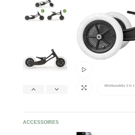
Bekijk productvideo
Wishbonebike 3 in 1 
Afbeelding vergroten
ACCESSOIRES