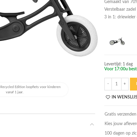
Gemaakt van 70% 
Verstelbaar zade
3 in 1: driewiele
Levertijd: 1 dag
Voor 17:00u beste
Hoeveelheid
Recycled Edition loopfiets voor kinderen
vanaf 1 jaar.
IN WENSLIJ
Gratis verzenden
Kies jouw afleve
100 dagen op zic