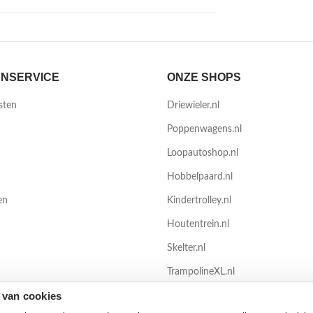
NSERVICE
ONZE SHOPS
sten
Driewieler.nl
Poppenwagens.nl
Loopautoshop.nl
Hobbelpaard.nl
en
Kindertrolley.nl
Houtentrein.nl
Skelter.nl
TrampolineXL.nl
 van cookies
Zwembadenshop.nl