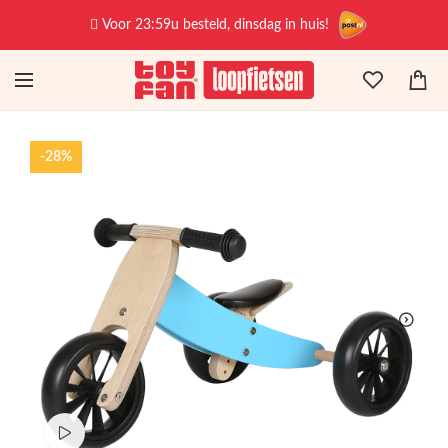
Voor 23:59u besteld, dinsdag in huis!
-28%
Bekijk productvideo