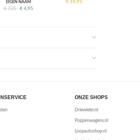
€
16,95
EIGEN NAAM
€
4,95
€
7,95
NSERVICE
ONZE SHOPS
sten
Driewieler.nl
Poppenwagens.nl
Loopautoshop.nl