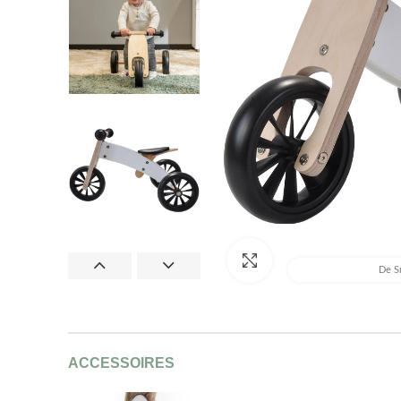
Afbeelding vergroten
De Sm
ACCESSOIRES