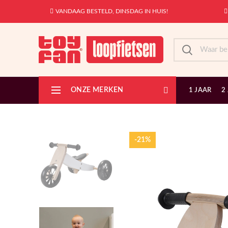
VANDAAG BESTELD, DINSDAG IN HUIS!
ONZE MERKEN
1 JAAR
2
-21%