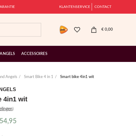
ARANTIE
KLANTENSERVICE
CONTACT
€
0,00
 ANGELS
ACCESSOIRES
and Angels
Smart Bike 4 in 1
Smart bike 4in1 wit
ANGELS
 4in1 wit
elingen
)
54,95