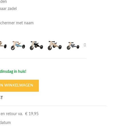
nden
baar zadel
eschermer met naam
dinsdag in huis!
IN WINKELWAGEN
Noud is 1 jaar oud en 70 cm lang
ST
 en retour va. € 19,95
rdatum