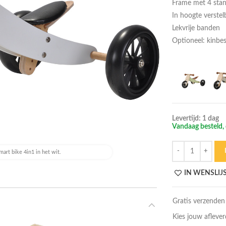
Frame met 4 sta
In hoogte verstel
Lekvrije banden
Optioneel: kinb
Levertijd: 1 dag
Vandaag besteld, 
Hoeveelheid
art bike 4in1 in het wit.
IN WENSLIJ
Gratis verzenden
Kies jouw afleve